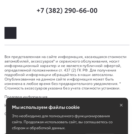
+7 (382) 290-66-00
Вся представленная на сайте информация, касающаяся стоимости
автомобилей, аксессуаров* и сервисного обслуживания, носит
информационный характер и не является публичной офертой,
определяемой положениями ст. 437 (2) ГК РФ. Для получения
подробной информации обращайтесь в наши автосалоны.
Опубликованная на данном сайте информация может быть
изменена в любое время без предварительного уведомления. *
Стоимость аксессуаров указана без учета стоимости установки.
Правовая информация
×
Изменить настройку cookies
Мы используем файлы cookie
Сбросить cookie
Это необходимо для полноценного функционирования
сайта. Продолжая использовать сайт, вы соглашаетесь со
сбором и обработкой данных.